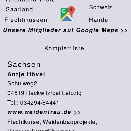
Sachsen
Antje Hövel
Schulweg2
04519 Rackwitz/bei Leipzig
Tel.: 034294/84441
www.weidenfrau.de >>
Flechtkurse, Weidenbauprojekte,
Handwerksvorführungen,
Kinderflechten
Theresa Näcke
Flechtwerkstatt im Ferienhof Näcke
Mühlenstr. 30
01774 Klingenberg OT Beerwalde
Tel.035055/62969
ferienhof-naecke@gmx.de >>
www.ferienhof-naecke.de >>
Heukörbe, Stuhlgeflechte, Kurse