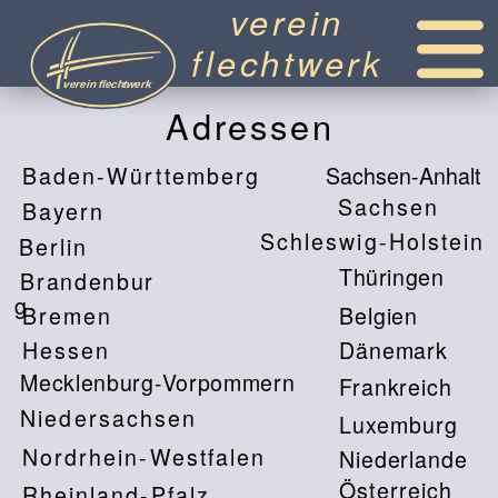
verein
flechtwerk
Adressen
Baden-Württemberg
Sachsen-Anhalt
Sachsen
Bayern
Schleswig-Holstein
Berlin
Thüringen
Brandenbur
g
Bremen
Belgien
Hessen
Dänemark
Mecklenburg-Vorpommern
Frankreich
Niedersachsen
Luxemburg
Nordrhein-Westfalen
Niederlande
Österreich
Rheinland-Pfalz
Schweiz
Saarland
Flechtmuseen
Handel
Unsere Mitglieder auf Google Maps >>
Komplettliste