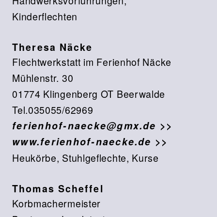
Thomas Scheffel
Korbmachermeister
Bautzener Landstr. 1,
02627 Radibor - Ortsteil Milkel
Tel./Fax: 035934/6365
thomas-
scheffel@korbmacherei.de >>
www.korbmacherei.de >>
geflochtene Korbwaren aller Art (Mini
bis XXL), Stuhlflechtarbeiten,
Flechtprojekte, Kurse (Kinder &
Erwachsene), Weidenanbau,
Weidenlieferung (Stecklinge bis
Flechtweiden),
Diese Website verwendet
Landschafts- und Architektenbau
OK
Cookies. Bitte lesen Sie unsere
Datenschutzerklärung >>
Verweigern